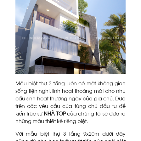
Mẫu biệt thự 3 tầng luôn có một không gian
sống tiện nghi, linh hoạt thoáng mát cho nhu
cầu sinh hoạt thường ngày của gia chủ. Dựa
trên các yêu cầu của từng chủ đầu tư để
kiến trúc sư
NHÀ TOP
của chúng tôi sẽ đưa ra
những mẫu thiết kế riêng biệt.
Với mẫu biệt thự 3 tầng 9x20m dưới đây
cũng đủ cho bạn thấy mặt tiền của ngôi biệt