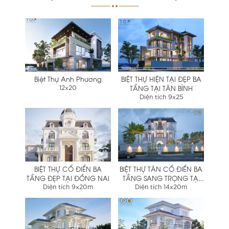
Biệt Thự Anh Phương
BIỆT THỰ HIỆN TẠI ĐẸP BA
TẦNG TẠI TÂN BÌNH
12x20
Diện tích 9x25
BIỆT THỰ CỔ ĐIỂN BA
BIỆT THỰ TÂN CỔ ĐIỂN BA
TẦNG ĐẸP TẠI ĐỒNG NAI
TẦNG SANG TRỌNG TẠI
QUẬN 9
Diện tích 9x20m
Diện tích 14x20m