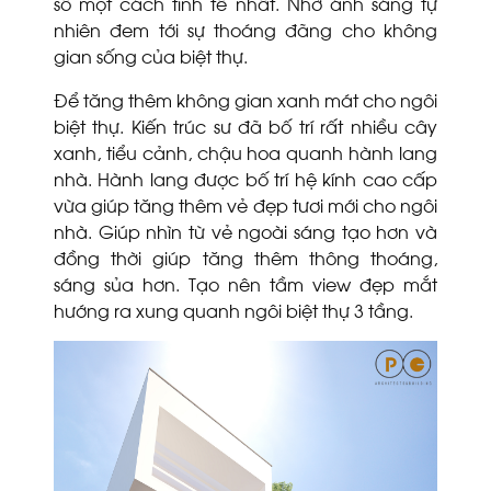
sổ một cách tinh tế nhất. Nhờ ánh sáng tự
nhiên đem tới sự thoáng đãng cho không
gian sống của biệt thự.
Để tăng thêm không gian xanh mát cho ngôi
biệt thự. Kiến trúc sư đã bố trí rất nhiều cây
xanh, tiểu cảnh, chậu hoa quanh hành lang
nhà. Hành lang được bố trí hệ kính cao cấp
vừa giúp tăng thêm vẻ đẹp tươi mới cho ngôi
nhà. Giúp nhìn từ vẻ ngoài sáng tạo hơn và
đồng thời giúp tăng thêm thông thoáng,
sáng sủa hơn. Tạo nên tầm view đẹp mắt
hướng ra xung quanh ngôi biệt thự 3 tầng.