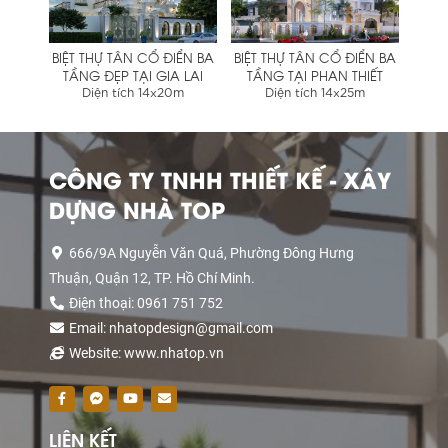
BIỆT THỰ TÂN CỔ ĐIỂN BA
BIỆT THỰ TÂN CỔ ĐIỂN BA
TẦNG ĐẸP TẠI GIA LAI
TẦNG TẠI PHAN THIẾT
Diện tích 14x20m
Diện tích 14x25m
CÔNG TY TNHH THIẾT KẾ - XÂY
DỰNG NHÀ TOP
666/9A Nguyễn Văn Quá, Phường Đông Hưng
Thuận, Quận 12, TP. Hồ Chí Minh.
Điện thoại: 0961 751 752
Email: nhatopdesign@gmail.com
Website: www.nhatop.vn
LIÊN KẾT