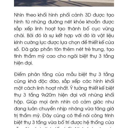
Nhìn theo khối hình phối cảnh 3D được tạo
hình từ những đường nét khỏe khoắn được
sắp xếp linh hoạt tạo thành bố cục vững
chãi. Bởi đó là sự kết hợp với đó là vật liệu
kính cường lực được lựa chọn để thiết kế cửa
sổ. Đã góp phần tôn thêm nét trẻ trung, tạo
tính thẩm mỹ cao cho ngôi biệt thự 3 tầng
hiện đại.
Điểm phân tầng của mẫu biệt thự 3 tầng
cũng khá độc đáo, sắp xếp các hình khối
một cách linh hoạt nhất. Ý tưởng thiết kế biệt
thự 3 tầng 9x20m hiện đại với những khối
hộp. Giúp mọi ánh nhìn có cảm giác như
đang luân chuyển nhịp nhàng vừa tăng giá
trị thẩm mỹ. Đây cũng có thể nói công trình
biệt thự 3 tầng vừa bố trí được hệ thống cửa