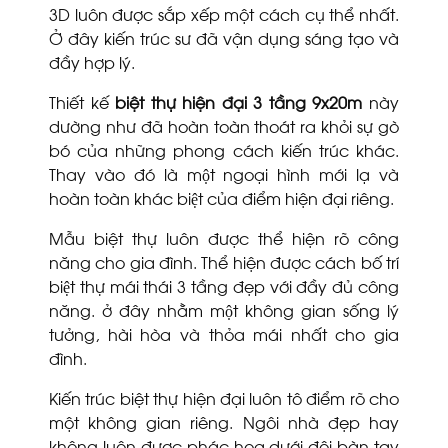
3D luôn được sắp xếp một cách cụ thể nhất.
Ở đây kiến trúc sư đã vận dụng sáng tạo và
đầy hợp lý.
Thiết kế
biệt thự hiện đại 3 tầng 9x20m
này
dường như đã hoàn toàn thoát ra khỏi sự gò
bó của những phong cách kiến trúc khác.
Thay vào đó là một ngoại hình mới lạ và
hoàn toàn khác biệt của điểm hiện đại riêng.
Mẫu biệt thự luôn được thể hiện rõ công
năng cho gia đình. Thể hiện được cách bố trí
biệt thự mái thái 3 tầng đẹp với đầy đủ công
năng. ở đây nhằm một không gian sống lý
tưởng, hài hòa và thỏa mái nhất cho gia
đình.
Kiến trúc biệt thự hiện đại luôn tô điểm rõ cho
một không gian riêng. Ngôi nhà đẹp hay
không luôn được phác họa dưới đôi bàn tay